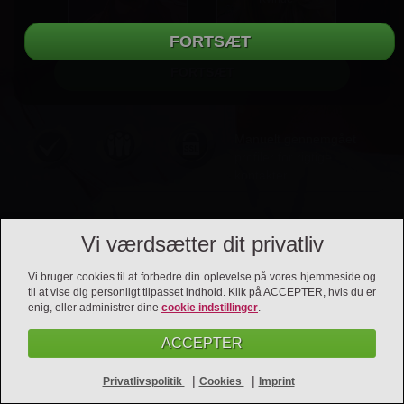
Manuelt gennemgået
profiler for rigtige
kontakter
Vi værdsætter dit privatliv
Vi bruger cookies til at forbedre din oplevelse på vores hjemmeside og
til at vise dig personligt tilpasset indhold. Klik på ACCEPTER, hvis du er
enig, eller administrer dine
cookie indstillinger
.
ACCEPTER
Kontakt
Betingelser
Privatlivspolitik
Imprint
|
|
Privatlivspolitik
Cookies
Imprint
Opsige kontrakten
Affiliates