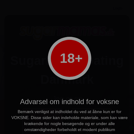
Login
18+
SugarMama Dating
Danmark
Jeg er en
Advarsel om indhold for voksne
Bemærk venligst at indholdet du ved at åbne kun er for
VOKSNE. Disse sider kan indeholde materiale, som kan være
krækende for nogle besøgende og er under alle
Mand
omstændigheder forbeholdt et modent publikum
Kvinde